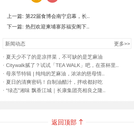
上一篇:
第22届食博会南宁启幕，长..
下一篇:
热烈欢迎柬埔寨苏福安阁下..
新闻动态
更多>>
· 夏天少不了的是凉拌菜，不可缺的是芝麻油
· Citywalk腻了？试试「TEA WALK」吧，在茶杯里..
· 母亲节特辑 | 纯纯的芝麻油，浓浓的慈母情..
· 夏日的清爽密码！自制油醋汁，拌啥都好吃
· “绿态”湘味 飘香江城｜长康集团亮相良之隆..
返回顶部