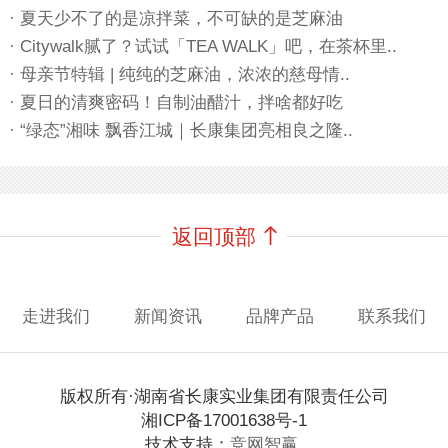
· 夏天少不了的是凉拌菜，不可缺的是芝麻油
· Citywalk腻了？试试「TEA WALK」吧，在茶杯里..
· 母亲节特辑 | 纯纯的芝麻油，浓浓的慈母情..
· 夏日的清爽密码！自制油醋汁，拌啥都好吃
· “绿态”湘味 飘香江城｜长康集团亮相良之隆..
返回顶部
走进我们
新闻资讯
品牌产品
联系我们
版权所有·湖南省长康实业集团有限责任公司
湘ICP备17001638号-1
技术支持：
竞网智赢