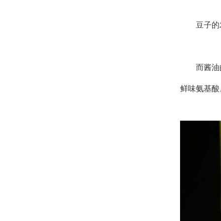
豆子的
而酱油
鲜味氨基酸