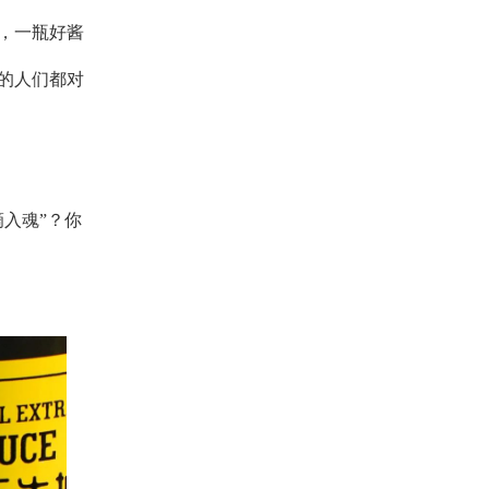
，一瓶好酱
的人们都对
滴入魂”？
你