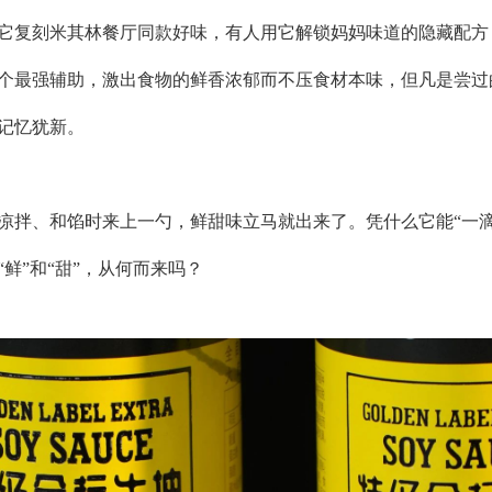
它复刻米其林餐厅同款好味，有人用它解锁妈妈味道的隐藏配方
个最强辅助，激出食物的鲜香浓郁而不压食材本味，但凡是尝过
记忆犹新。
凉拌、和馅时来上一勺，鲜甜味立马就出来了。凭什么它能
“一
“鲜”和“甜”，从何而来吗？