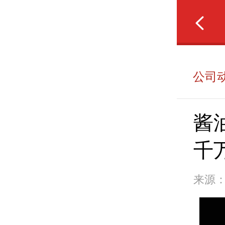
公司
酱
千
来源