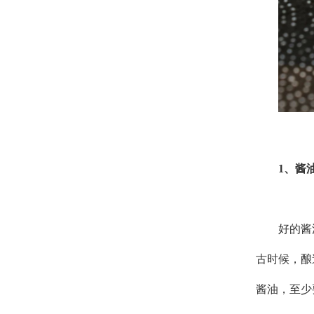
1
、酱
好的酱
古时候，酿
酱油，至少