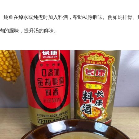
、炖鱼在焯水或炖煮时加入料酒，帮助祛除腥味。例如炖排骨、
肉的腥味，提升汤的鲜味。