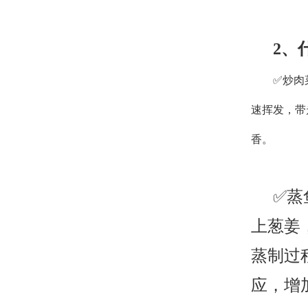
2
、
✅炒肉
速挥发，带
香。
✅蒸
上葱姜
蒸制过
应，增