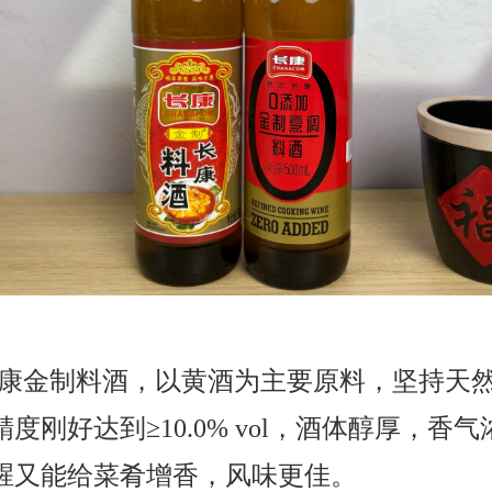
康金制料酒，以黄酒为主要原料，坚持天
精度刚好达到
≥
10.0% vol
，酒体醇厚，香气
腥又能给菜肴增香，风味更佳。