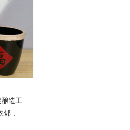
然酿造工
浓郁，