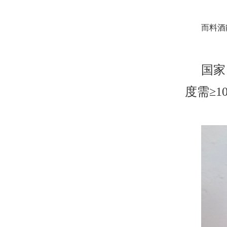
而料酒
国家
度需≥
10