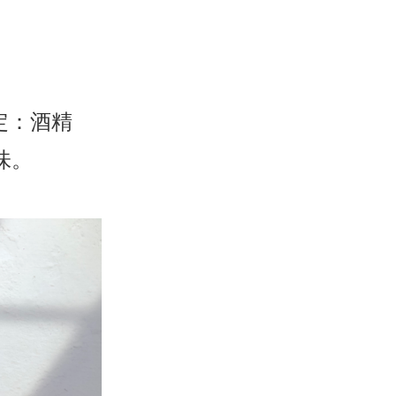
定：酒精
味。