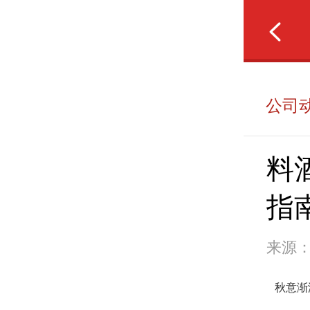
公司
料
指
来源
秋意渐