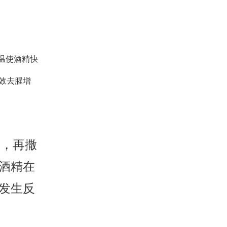
温使酒精快
效去腥增
面，再撒
酒精在
发生反