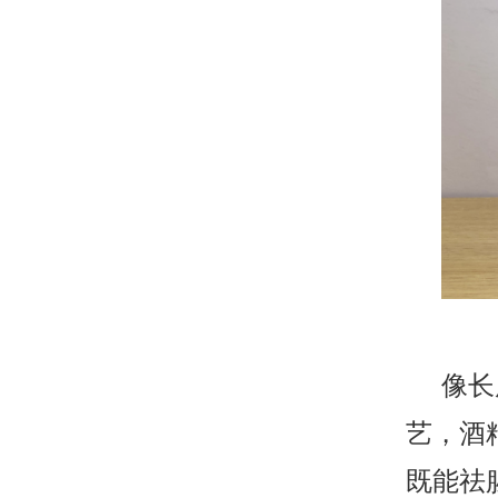
像长
艺，酒
既能祛