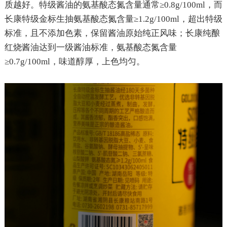
质越好。特级酱油的氨基酸态氮含量通常
≥0.8g/100ml，而
长康特级金标生抽氨基酸态氮含量≥1.2g/100ml，超出特级
标准，且不添加色素，保留酱油原始纯正风味；长康纯酿
红烧酱油达到一级酱油标准，氨基酸态氮含量
≥0.7g/100ml，味道醇厚，上色均匀。