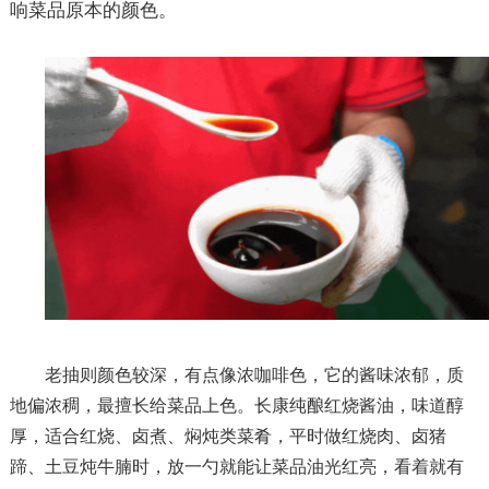
响菜品原本的颜色。
老抽则颜色较深，有点像浓咖啡色，它的酱味浓郁，质
地偏浓稠，最擅长给菜品上色。长康纯酿红烧酱油，味道醇
厚，适合红烧、卤煮、焖炖类菜肴，平时做红烧肉、卤猪
蹄、土豆炖牛腩时，放一勺就能让菜品油光红亮，看着就有